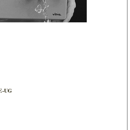
E
E-UG