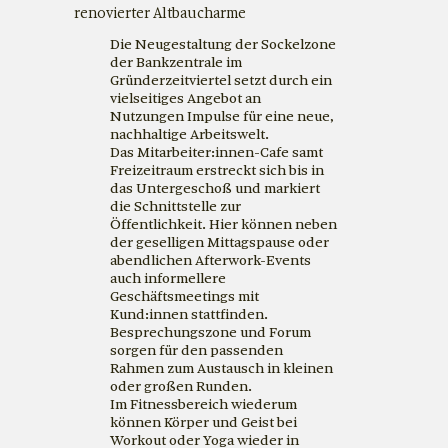
renovierter Altbaucharme
Die Neugestaltung der Sockelzone
der Bankzentrale im
Gründerzeitviertel setzt durch ein
vielseitiges Angebot an
Nutzungen Impulse für eine neue,
nachhaltige Arbeitswelt.
Das Mitarbeiter:innen-Cafe samt
Freizeitraum erstreckt sich bis in
das Untergeschoß und markiert
die Schnittstelle zur
Öffentlichkeit. Hier können neben
der geselligen Mittagspause oder
abendlichen Afterwork-Events
auch informellere
Geschäftsmeetings mit
Kund:innen stattfinden.
Besprechungszone und Forum
sorgen für den passenden
Rahmen zum Austausch in kleinen
oder großen Runden.
Im Fitnessbereich wiederum
können Körper und Geist bei
Workout oder Yoga wieder in