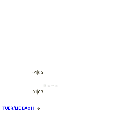
01|05
01|03
TUER/LIE DACH
→